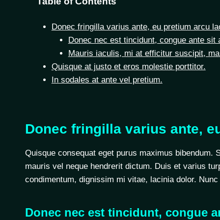
Table of Contents
Donec fringilla varius ante, eu pretium arcu la
Donec nec est tincidunt, congue ante sit
Mauris iaculis, mi at efficitur suscipit, ma
Quisque at justo et eros molestie porttitor.
In sodales at ante vel pretium.
Donec fringilla varius ante, e
Quisque consequat eget purus maximus bibendum. Sed 
mauris vel neque hendrerit dictum. Duis et varius turp
condimentum, dignissim mi vitae, lacinia dolor. Nun
Donec nec est tincidunt, congue an