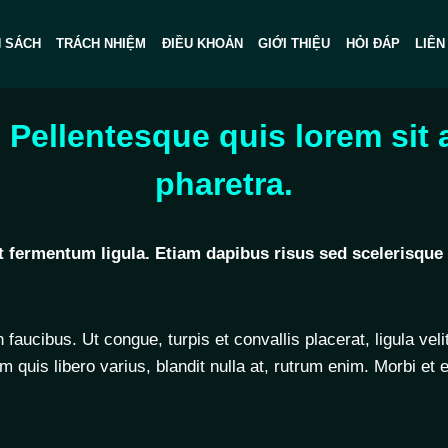
H SÁCH
TRÁCH NHIỆM
ĐIỀU KHOẢN
GIỚI THIỆU
HỎI ĐÁP
LIÊN
i Pellentesque quis lorem sit 
pharetra.
et fermentum ligula. Etiam dapibus risus sed scelerisqu
aucibus. Ut congue, turpis et convallis placerat, ligula veli
am quis libero varius, blandit nulla at, rutrum enim. Morbi et e