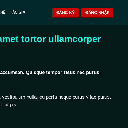
 HỆ
TÁC GIẢ
ĐĂNG KÝ
ĐĂNG NHẬP
amet tortor ullamcorper
e accumsan. Quisque tempor risus nec purus
t vestibulum nulla, eu porta neque purus vitae purus.
x turpis.