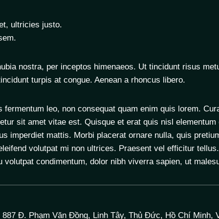
, ultricies justo.
 sem.
onubia nostra, per inceptos himenaeos. Ut tincidunt risus met
incidunt turpis at congue. Aenean a rhoncus libero.
s fermentum leo, non consequat quam enim quis lorem. Curabi
r sit amet vitae est. Quisque et erat quis nisl elementum gra
imperdiet mattis. Morbi placerat ornare nulla, quis pretiu
n eleifend volutpat mi non ultrices. Praesent vel efficitur tel
eu volutpat condimentum, dolor nibh viverra sapien, ut male
887 Đ. Phạm Văn Đồng, Linh Tây, Thủ Đức, Hồ Chí Minh, 