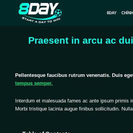
Skip
to
8DAY
CHÍN
content
Praesent in arcu ac du
Pellentesque faucibus rutrum venenatis. Duis eg
tempus semper.
Interdum et malesuada fames ac ante ipsum primis in f
Morbi tristique lacinia augue finibus sollicitudin. Null