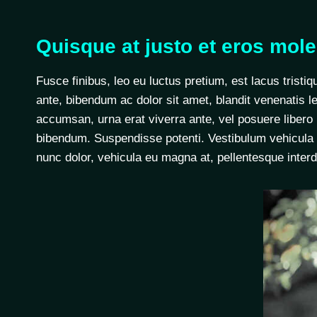
Quisque at justo et eros moles
Fusce finibus, leo eu luctus pretium, est lacus tristiq
ante, bibendum ac dolor sit amet, blandit venenatis l
accumsan, urna erat viverra ante, vel posuere libero l
bibendum. Suspendisse potenti. Vestibulum vehicula m
nunc dolor, vehicula eu magna at, pellentesque inte