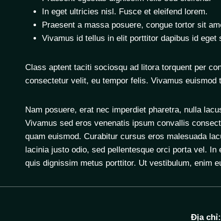
In eget ultricies nisl. Fusce et eleifend lorem.
Praesent a massa posuere, congue tortor sit amet
Vivamus id tellus in elit porttitor dapibus id eget
Class aptent taciti sociosqu ad litora torquent per c
consectetur velit, eu tempor felis. Vivamus euismod t
Nam posuere, erat nec imperdiet pharetra, nulla lacu
Vivamus sed eros venenatis ipsum convallis consectetu
quam euismod. Curabitur cursus eros malesuada lacus 
lacinia justo odio, sed pellentesque orci porta vel. I
quis dignissim metus porttitor. Ut vestibulum, enim 
Địa chỉ: