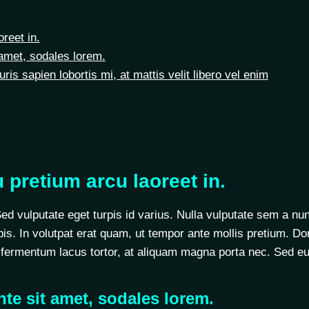
oreet in.
 amet, sodales lorem.
uris sapien lobortis mi, at mattis velit libero vel enim
u pretium arcu laoreet in.
vulputate eget turpis id varius. Nulla vulputate sem a nun
is. In volutpat erat quam, ut tempor ante mollis pretium. Done
c fermentum lacus tortor, at aliquam magna porta nec. Sed e
te sit amet, sodales lorem.