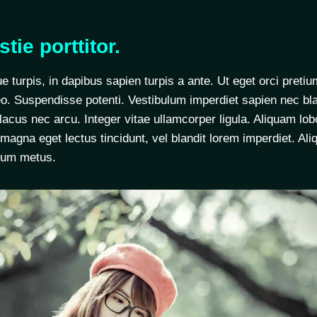
tie porttitor.
ue turpis, in dapibus sapien turpis a ante. Ut eget orci preti
eo. Suspendisse potenti. Vestibulum imperdiet sapien nec bla
acus nec arcu. Integer vitae ullamcorper ligula. Aliquam lobor
agna eget lectus tincidunt, vel blandit lorem imperdiet. Al
rdum metus.