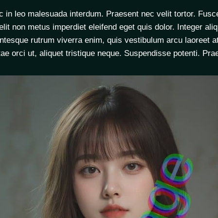
nc in leo malesuada interdum. Praesent nec velit tortor. Fus
elit non metus imperdiet eleifend eget quis dolor. Integer ali
esque rutrum viverra enim, quis vestibulum arcu laoreet at. 
tae orci ut, aliquet tristique neque. Suspendisse potenti. Pra