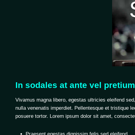
In sodales at ante vel pretium
Vivamus magna libero, egestas ultricies eleifend sed
nulla venenatis imperdiet. Pellentesque et tristique l
posuere tortor. Lorem ipsum dolor sit amet, consectet
Praesent egestas dignissim felis sed eleifend.