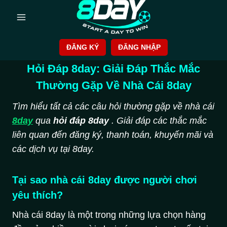
Skip
to
content
ĐĂNG KÝ
ĐĂNG NHẬP
Hỏi Đáp 8day: Giải Đáp Thắc Mắc
Thường Gặp Về Nhà Cái 8day
Tìm hiểu tất cả các câu hỏi thường gặp về nhà cái
8day
qua
hỏi đáp 8day
. Giải đáp các thắc mắc
liên quan đến đăng ký, thanh toán, khuyến mãi và
các dịch vụ tại 8day.
Tại sao nhà cái 8day được người chơi
yêu thích?
Nhà cái 8day là một trong những lựa chọn hàng