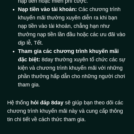
nạp tiền hoặc miễn phí cược.
Nạp tiền vào tài khoản:
Các chương trình
khuyến mãi thường xuyên diễn ra khi bạn
nạp tiền vào tài khoản, chẳng hạn như
thưởng nạp tiền lần đầu hoặc các ưu đãi vào
dịp lễ, Tết.
Tham gia các chương trình khuyến mãi
đặc biệt:
8day thường xuyên tổ chức các sự
kiện và chương trình khuyến mãi với những
phần thưởng hấp dẫn cho những người chơi
tham gia.
Hệ thống
hỏi đáp 8day
sẽ giúp bạn theo dõi các
chương trình khuyến mãi này và cung cấp thông
tin chi tiết về cách thức tham gia.