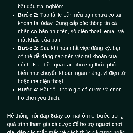
bắt đầu trải nghiệm.
Bước 2:
Tạo tài khoản nếu bạn chưa có tài
khoản tại 8day. Cung cấp các thông tin cá
nhân cơ bản như tên, số điện thoại, email và
mật khẩu của bạn.
Bước 3:
Sau khi hoàn tất việc đăng ký, bạn
có thể dễ dàng nạp tiền vào tài khoản của
mình. Nạp tiền qua các phương thức phổ
biến như chuyển khoản ngân hàng, ví điện tử
hoặc thẻ điện thoại.
Bước 4:
Bắt đầu tham gia cá cược và chọn
trò chơi yêu thích.
Hệ thống
hỏi đáp 8day
có mặt ở mọi bước trong
quá trình tham gia cá cược để hỗ trợ người chơi
giải đáp các thắc mắc về cách thức cá cược hoặc