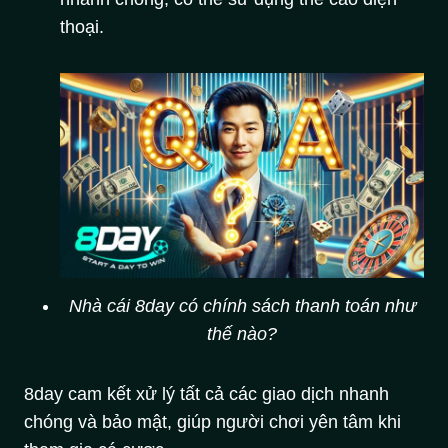
thoại.
Nhà cái 8day có chính sách thanh toán như
thế nào?
8day cam kết xử lý tất cả các giao dịch nhanh
chóng và bảo mật, giúp người chơi yên tâm khi