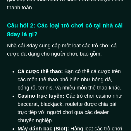
thanh toán.
Câu hỏi 2: Các loại trò chơi có tại nhà cái
8day là gì?
Nhà cái 8day cung cấp một loạt các trò chơi cá
cược đa dạng cho người chơi, bao gồm:
Cá cược thể thao:
Bạn có thể cá cược trên
các môn thể thao phổ biến như bóng đá,
bóng rổ, tennis, và nhiều môn thể thao khác.
Casino trực tuyến:
Các trò chơi casino như
baccarat, blackjack, roulette được chia bài
trực tiếp với người chơi qua các dealer
chuyên nghiệp.
Máy đánh bạc (Slot):
Hàng loạt các trò chơi