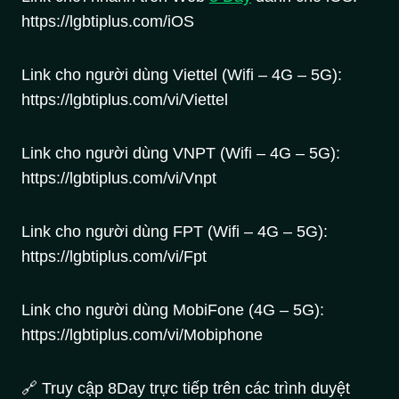
https://lgbtiplus.com/iOS
Link cho người dùng Viettel (Wifi – 4G – 5G):
https://lgbtiplus.com/vi/Viettel
Link cho người dùng VNPT (Wifi – 4G – 5G):
https://lgbtiplus.com/vi/Vnpt
Link cho người dùng FPT (Wifi – 4G – 5G):
https://lgbtiplus.com/vi/Fpt
Link cho người dùng MobiFone (4G – 5G):
https://lgbtiplus.com/vi/Mobiphone
🔗 Truy cập 8Day trực tiếp trên các trình duyệt