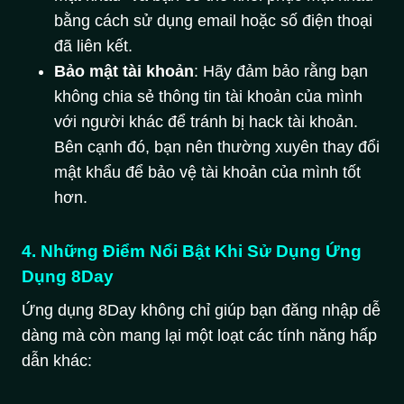
bằng cách sử dụng email hoặc số điện thoại
đã liên kết.
Bảo mật tài khoản
: Hãy đảm bảo rằng bạn
không chia sẻ thông tin tài khoản của mình
với người khác để tránh bị hack tài khoản.
Bên cạnh đó, bạn nên thường xuyên thay đổi
mật khẩu để bảo vệ tài khoản của mình tốt
hơn.
4. Những Điểm Nổi Bật Khi Sử Dụng Ứng
Dụng 8Day
Ứng dụng 8Day không chỉ giúp bạn đăng nhập dễ
dàng mà còn mang lại một loạt các tính năng hấp
dẫn khác: