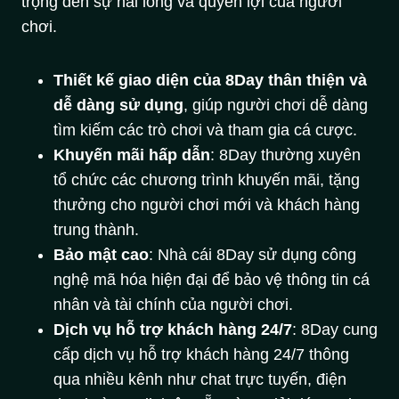
trọng đến sự hài lòng và quyền lợi của người
chơi.
Thiết kế giao diện của 8Day thân thiện và
dễ dàng sử dụng
, giúp người chơi dễ dàng
tìm kiếm các trò chơi và tham gia cá cược.
Khuyến mãi hấp dẫn
: 8Day thường xuyên
tổ chức các chương trình khuyến mãi, tặng
thưởng cho người chơi mới và khách hàng
trung thành.
Bảo mật cao
: Nhà cái 8Day sử dụng công
nghệ mã hóa hiện đại để bảo vệ thông tin cá
nhân và tài chính của người chơi.
Dịch vụ hỗ trợ khách hàng 24/7
: 8Day cung
cấp dịch vụ hỗ trợ khách hàng 24/7 thông
qua nhiều kênh như chat trực tuyến, điện