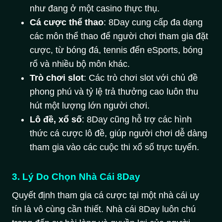
như đang ở một casino thực thụ.
Cá cược thể thao
: 8Day cung cấp đa dạng
các môn thể thao để người chơi tham gia đặt
cược, từ bóng đá, tennis đến eSports, bóng
rổ và nhiều bộ môn khác.
Trò chơi slot
: Các trò chơi slot với chủ đề
phong phú và tỷ lệ trả thưởng cao luôn thu
hút một lượng lớn người chơi.
Lô đề, xổ số
: 8Day cũng hỗ trợ các hình
thức cá cược lô đề, giúp người chơi dễ dàng
tham gia vào các cuộc thi xổ số trực tuyến.
3. Lý Do Chọn Nhà Cái 8Day
Quyết định tham gia cá cược tại một nhà cái uy
tín là vô cùng cần thiết. Nhà cái 8Day luôn chú