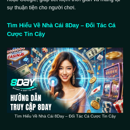
sự thuận tiện cho người chơi.
Tìm Hiểu Về Nhà Cái 8Day – Đối Tác Cá
Cược Tin Cậy
Tìm Hiểu Về Nhà Cái 8Day – Đối Tác Cá Cược Tin Cậy