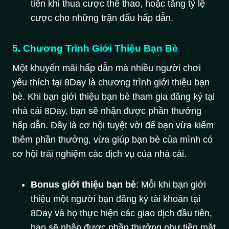
tiền khi thua cược thể thao, hoặc tăng tỷ lệ
cược cho những trận đấu hấp dẫn.
5. Chương Trình Giới Thiệu Bạn Bè
Một khuyến mãi hấp dẫn mà nhiều người chơi
yêu thích tại 8Day là chương trình giới thiệu bạn
bè. Khi bạn giới thiệu bạn bè tham gia đăng ký tại
nhà cái 8Day, bạn sẽ nhận được phần thưởng
hấp dẫn. Đây là cơ hội tuyệt vời để bạn vừa kiếm
thêm phần thưởng, vừa giúp bạn bè của mình có
cơ hội trải nghiệm các dịch vụ của nhà cái.
Bonus giới thiệu bạn bè
: Mỗi khi bạn giới
thiệu một người bạn đăng ký tài khoản tại
8Day và họ thực hiện các giao dịch đầu tiên,
bạn sẽ nhận được phần thưởng như tiền mặt