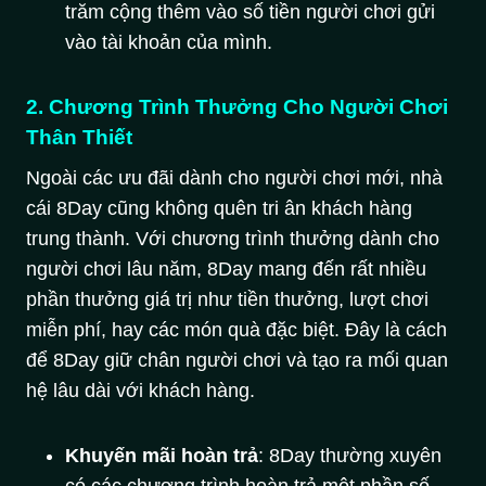
trăm cộng thêm vào số tiền người chơi gửi
vào tài khoản của mình.
2. Chương Trình Thưởng Cho Người Chơi
Thân Thiết
Ngoài các ưu đãi dành cho người chơi mới, nhà
cái 8Day cũng không quên tri ân khách hàng
trung thành. Với chương trình thưởng dành cho
người chơi lâu năm, 8Day mang đến rất nhiều
phần thưởng giá trị như tiền thưởng, lượt chơi
miễn phí, hay các món quà đặc biệt. Đây là cách
để 8Day giữ chân người chơi và tạo ra mối quan
hệ lâu dài với khách hàng.
Khuyến mãi hoàn trả
: 8Day thường xuyên