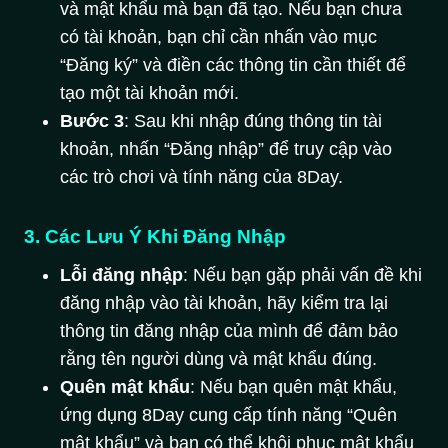
và mật khẩu mà bạn đã tạo. Nếu bạn chưa
có tài khoản, bạn chỉ cần nhấn vào mục
“Đăng ký” và điền các thông tin cần thiết để
tạo một tài khoản mới.
Bước 3
: Sau khi nhập đúng thông tin tài
khoản, nhấn “Đăng nhập” để truy cập vào
các trò chơi và tính năng của 8Day.
3. Các Lưu Ý Khi Đăng Nhập
Lỗi đăng nhập
: Nếu bạn gặp phải vấn đề khi
đăng nhập vào tài khoản, hãy kiểm tra lại
thông tin đăng nhập của mình để đảm bảo
rằng tên người dùng và mật khẩu đúng.
Quên mật khẩu
: Nếu bạn quên mật khẩu,
ứng dụng 8Day cung cấp tính năng “Quên
mật khẩu” và bạn có thể khôi phục mật khẩu