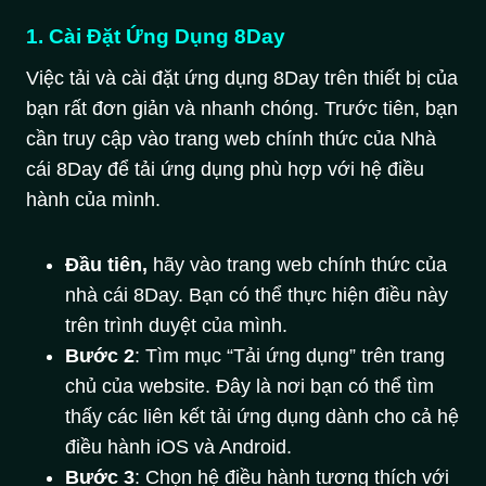
1. Cài Đặt Ứng Dụng 8Day
Việc tải và cài đặt ứng dụng 8Day trên thiết bị của
bạn rất đơn giản và nhanh chóng. Trước tiên, bạn
cần truy cập vào trang web chính thức của Nhà
cái 8Day để tải ứng dụng phù hợp với hệ điều
hành của mình.
Đầu tiên,
hãy vào trang web chính thức của
nhà cái 8Day. Bạn có thể thực hiện điều này
trên trình duyệt của mình.
Bước 2
: Tìm mục “Tải ứng dụng” trên trang
chủ của website. Đây là nơi bạn có thể tìm
thấy các liên kết tải ứng dụng dành cho cả hệ
điều hành iOS và Android.
Bước 3
: Chọn hệ điều hành tương thích với