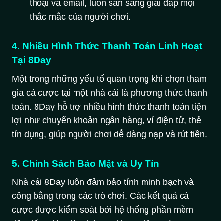
thoại và email, luôn sẵn sàng giải đáp mọi
thắc mắc của người chơi.
4. Nhiều Hình Thức Thanh Toán Linh Hoạt
Tại 8Day
Một trong những yếu tố quan trọng khi chọn tham
gia cá cược tại một nhà cái là phương thức thanh
toán. 8Day hỗ trợ nhiều hình thức thanh toán tiện
lợi như chuyển khoản ngân hàng, ví điện tử, thẻ
tín dụng, giúp người chơi dễ dàng nạp và rút tiền.
5. Chính Sách Bảo Mật và Uy Tín
Nhà cái 8Day luôn đảm bảo tính minh bạch và
công bằng trong các trò chơi. Các kết quả cá
cược được kiểm soát bởi hệ thống phần mềm