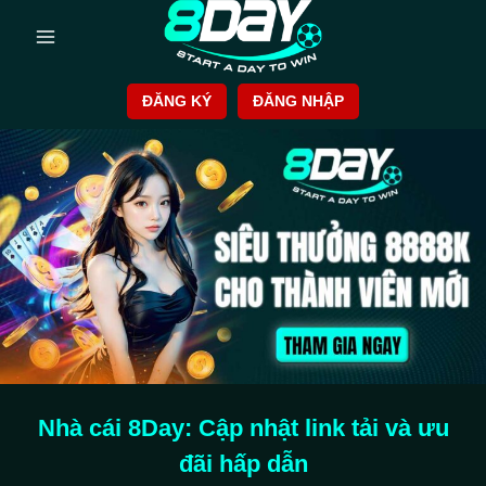
Skip
to
content
ĐĂNG KÝ
ĐĂNG NHẬP
Nhà cái 8Day: Cập nhật link tải và ưu
đãi hấp dẫn