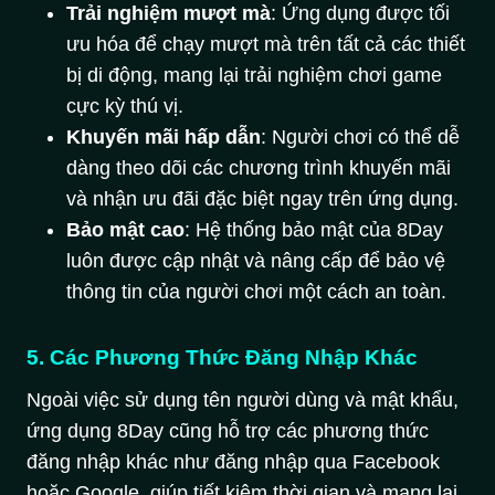
Trải nghiệm mượt mà
: Ứng dụng được tối
ưu hóa để chạy mượt mà trên tất cả các thiết
bị di động, mang lại trải nghiệm chơi game
cực kỳ thú vị.
Khuyến mãi hấp dẫn
: Người chơi có thể dễ
dàng theo dõi các chương trình khuyến mãi
và nhận ưu đãi đặc biệt ngay trên ứng dụng.
Bảo mật cao
: Hệ thống bảo mật của 8Day
luôn được cập nhật và nâng cấp để bảo vệ
thông tin của người chơi một cách an toàn.
5. Các Phương Thức Đăng Nhập Khác
Ngoài việc sử dụng tên người dùng và mật khẩu,
ứng dụng 8Day cũng hỗ trợ các phương thức
đăng nhập khác như đăng nhập qua Facebook
hoặc Google, giúp tiết kiệm thời gian và mang lại