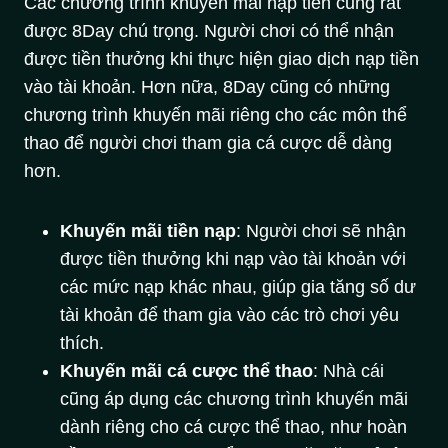
Các chương trình khuyến mãi nạp tiền cũng rất
được 8Day chú trọng. Người chơi có thể nhận
được tiền thưởng khi thực hiện giao dịch nạp tiền
vào tài khoản. Hơn nữa, 8Day cũng có những
chương trình khuyến mãi riêng cho các môn thể
thao để người chơi tham gia cá cược dễ dàng
hơn.
Khuyến mãi tiền nạp
: Người chơi sẽ nhận
được tiền thưởng khi nạp vào tài khoản với
các mức nạp khác nhau, giúp gia tăng số dư
tài khoản để tham gia vào các trò chơi yêu
thích.
Khuyến mãi cá cược thể thao
: Nhà cái
cũng áp dụng các chương trình khuyến mãi
dành riêng cho cá cược thể thao, như hoàn