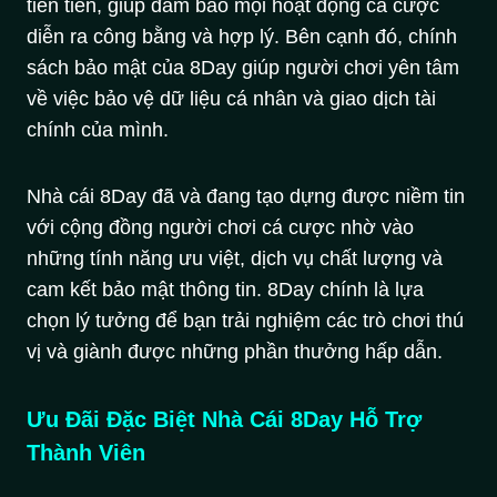
tiên tiến, giúp đảm bảo mọi hoạt động cá cược
diễn ra công bằng và hợp lý. Bên cạnh đó, chính
sách bảo mật của 8Day giúp người chơi yên tâm
về việc bảo vệ dữ liệu cá nhân và giao dịch tài
chính của mình.
Nhà cái 8Day đã và đang tạo dựng được niềm tin
với cộng đồng người chơi cá cược nhờ vào
những tính năng ưu việt, dịch vụ chất lượng và
cam kết bảo mật thông tin. 8Day chính là lựa
chọn lý tưởng để bạn trải nghiệm các trò chơi thú
vị và giành được những phần thưởng hấp dẫn.
Ưu Đãi Đặc Biệt Nhà Cái 8Day Hỗ Trợ
Thành Viên