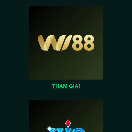
THAM GIA!